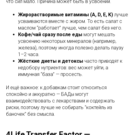
что сил мало. Причина может быть в усвоении.
Жирорастворимые витамины (A, D, E, K)
лучше
усваиваются вместе с жиром. То есть салат с
маслом “работает” лучше, чем салат без него.
Кофе/чай сразу после еды
могут мешать
усвоению некоторых минералов (например,
железа), поэтому иногда полезно делать паузу
1–2 часа.
Жёсткие диеты и детоксы
часто приводят к
недобору нутриентов: вес может уйти, а
иммунная “база” — просесть.
И ещё важное: к добавкам стоит относиться
спокойно и аккуратно — БАДы могут
взаимодействовать с лекарствами и содержать
риски, поэтому лучше не собирать “коктейль из
баночек” без смысла.
4Life Transfer Factor —